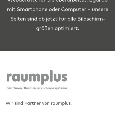
mit Smart­phone oder Com­put­er – unsere
Seit­en sind ab jet­zt für alle Bild­schir­m­
größen optimiert.
Wir sind Partner von raumplus.