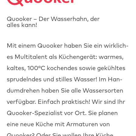
Quooker – Der Wasserhahn, der
alles kann!
Mit einem Quook­er haben Sie ein wirk­lich­
es Mul­ti­tal­ent als Küchengerät: warmes,
kaltes, 100°C kochen­des sowie gekühltes
sprudel­ndes und stilles Wass­er! Im Han­
dum­drehen haben Sie alle Wasser­sorten
ver­füg­bar. Ein­fach prak­tisch! Wir sind Ihr
Quook­er-Spezial­ist vor Ort. Sie pla­nen
eine neue Küche mit Arma­turen von
Quook­er? Oder Sie wollen Ihre Küche