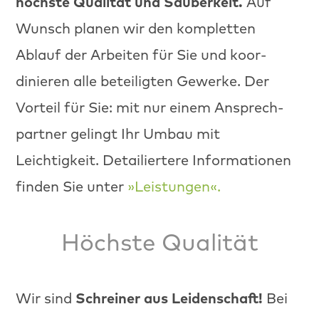
höch­ste Qual­ität und Sauberkeit.
Auf
Wun­sch pla­nen wir den kom­plet­ten
Ablauf der Arbeit­en für Sie und koor­
dinieren alle beteiligten Gew­erke. Der
Vorteil für Sie: mit nur einem Ansprech­
part­ner gelingt Ihr Umbau mit
Leichtigkeit. Detailiert­ere Infor­ma­tio­nen
find­en Sie unter
»Leis­tun­gen«.
Höchste Qualität
Schrein­er aus Lei­den­schaft!
Wir sind
Bei