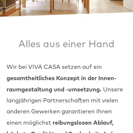
Alles aus einer Hand
Wir bei
VIVA CASA
set­zen auf ein
gesamtheitlich­es Konzept in der Innen­
raumgestal­tung und
-umset­zung.
Unsere
langjähri­gen Part­ner­schaften mit vie­len
anderen Gew­erken garantieren Ihnen
rei­bungslosen Ablauf,
einen möglichst