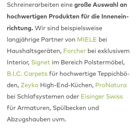
große Auswahl an
Schreinerar­beit­en eine
hochw­er­ti­gen Pro­duk­ten für die Innenein­
rich­tung.
Wir sind beispiel­sweise
langjährige Part­ner von
MIELE
bei
Haushalts­geräten,
Forcher
bei exk­lu­sivem
Inte­ri­or,
Signet
im Bere­ich Pol­ster­mö­bel,
B.I.C. Car­pets
für hochw­er­tige Tep­pich­bö­
den,
Zeyko
High-End-Küchen,
ProNatu­ra
bei Schlaf­sys­te­men oder
Eisinger Swiss
für Arma­turen, Spül­beck­en und
Abzugshauben uvm.