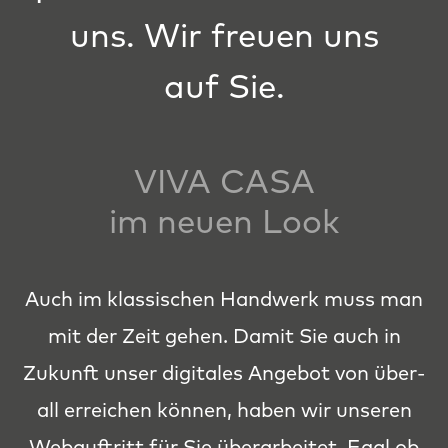
uns. Wir freuen uns
auf Sie.
VIVA CASA
im neuen Look
Auch im klas­sis­chen Handw­erk muss man
mit der Zeit gehen. Damit Sie auch in
Zukun­ft unser dig­i­tales Ange­bot von über­
all erre­ichen kön­nen, haben wir unseren
Webauftritt für Sie über­ar­beit­et. Egal ob