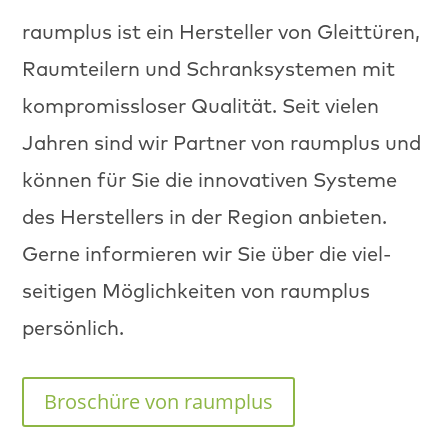
raumplus ist ein Her­steller von Gleit­türen,
Raumteil­ern und Schranksys­te­men mit
kom­pro­miss­los­er Qual­ität. Seit vie­len
Jahren sind wir Part­ner von raumplus und
kön­nen für Sie die inno­v­a­tiv­en Sys­teme
des Her­stellers in der Region anbi­eten.
Gerne informieren wir Sie über die viel­
seit­i­gen Möglichkeit­en von raumplus
persönlich.
Broschüre von raumplus